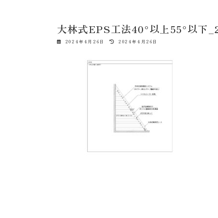
大林式EPS工法40°以上55°以下_2
最
2024年4月26日
2024年4月26日
終
更
新
日
時
: