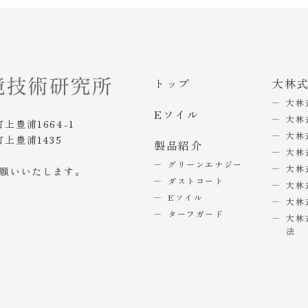
トップ
大林
大林
Eソイル
大林
町上豊浦1664-1
大林
町上豊浦1435
製品紹介
大林
グリーンエナジー
大林
お願いいたします。
ダストコート
大林
Eソイル
大林
ターフガード
大林
法