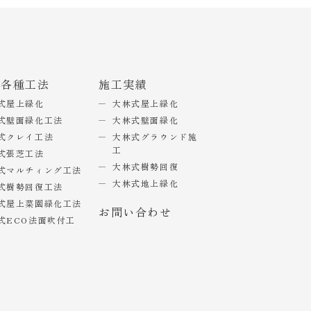
式各種工法
施工実績
式屋上緑化
大林式屋上緑化
式壁面緑化工法
大林式壁面緑化
式クレイ工法
大林式グラウンド施
工
式張芝工法
大林式樹勢回復
式マルチィング工法
大林式地上緑化
式樹勢回復工法
式屋上菜園緑化工法
お問い合わせ
式ECO法面吹付工