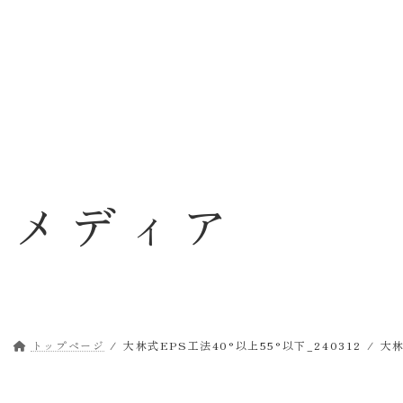
コ
ナ
ン
ビ
テ
ゲ
ン
ー
ツ
シ
へ
ョ
ス
ン
キ
に
ッ
移
メディア
プ
動
トップページ
大林式EPS工法40°以上55°以下_240312
大林