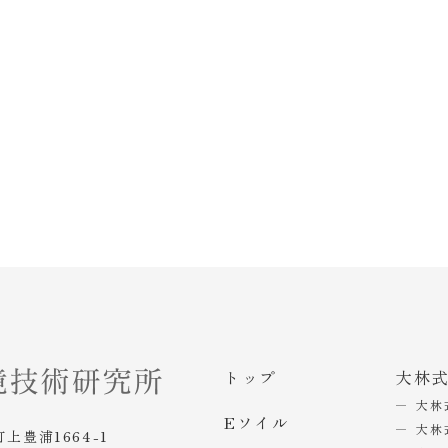
トップ
大林
大林
Eソイル
大林
町上豊浦1664-1