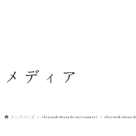
コ
ナ
ン
ビ
テ
ゲ
ン
ー
ツ
シ
へ
ョ
ス
ン
キ
に
ッ
移
メディア
プ
動
トップページ
chijoushokusaikoujiosamari
chijoushokusai