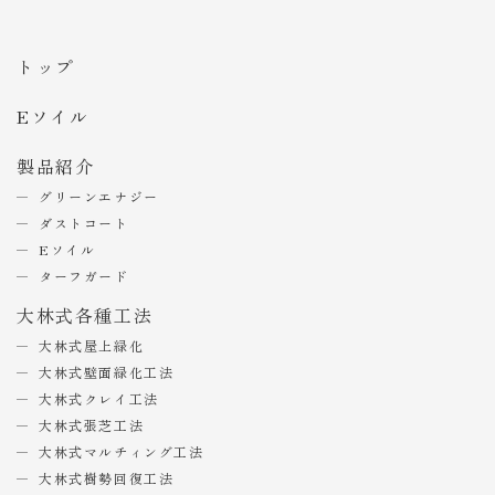
トップ
Eソイル
製品紹介
グリーンエナジー
ダストコート
Eソイル
ターフガード
大林式各種工法
大林式屋上緑化
大林式壁面緑化工法
大林式クレイ工法
大林式張芝工法
大林式マルチィング工法
大林式樹勢回復工法