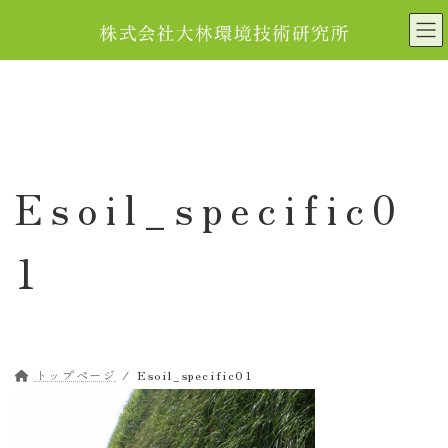
コ
ナ
ン
ビ
テ
ゲ
ン
ー
ツ
シ
へ
ョ
ス
ン
キ
に
Esoil_specific0
ッ
移
プ
動
1
トップページ
Esoil_specific01