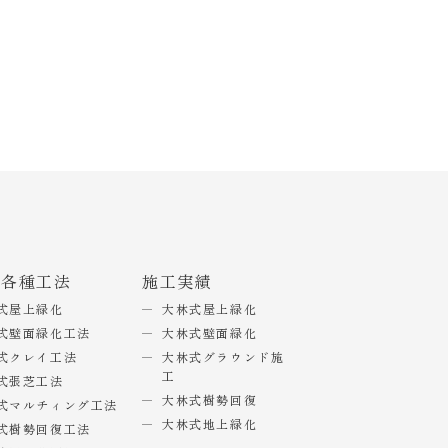
式各種工法
施工実績
式屋上緑化
大林式屋上緑化
式壁面緑化工法
大林式壁面緑化
式クレイ工法
大林式グラウンド施
工
式張芝工法
大林式樹勢回復
式マルチィング工法
大林式地上緑化
式樹勢回復工法