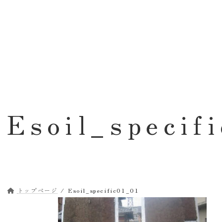
コ
ナ
ン
ビ
テ
ゲ
ン
ー
ツ
シ
へ
ョ
ス
ン
キ
に
ッ
移
Esoil_specif
プ
動
トップページ
Esoil_specific01_01