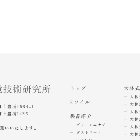
トップ
大林
大林
Eソイル
大林
町上豊浦1664-1
大林
町上豊浦1435
製品紹介
大林
グリーンエナジー
大林
お願いいたします。
ダストコート
大林
Eソイル