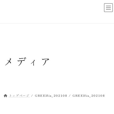
コ
ナ
ン
ビ
テ
ゲ
ン
ー
ツ
シ
へ
ョ
ス
ン
キ
に
ッ
移
メディア
プ
動
トップページ
GREENis_202108
GREENis_202108