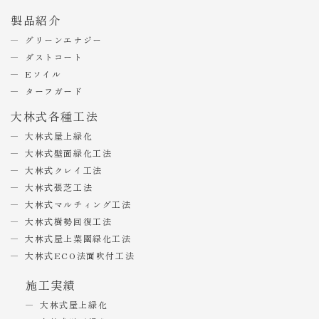
製品紹介
グリーンエナジー
ダストコート
Eソイル
ターフガード
大林式各種工法
大林式屋上緑化
大林式壁面緑化工法
大林式クレイ工法
大林式張芝工法
大林式マルチィング工法
大林式樹勢回復工法
大林式屋上菜園緑化工法
大林式ECO法面吹付工法
施工実績
大林式屋上緑化