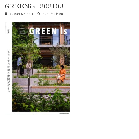
GREENis_202108
最
2023年6月28日
2023年6月28日
終
更
新
日
時
: