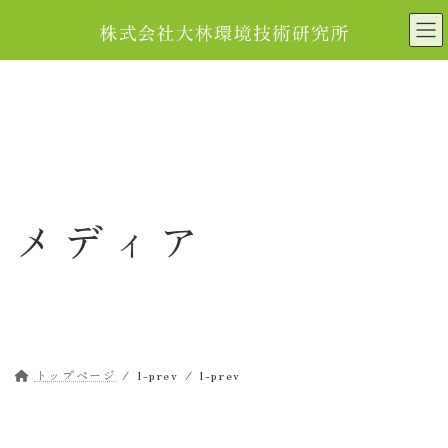
コ
ナ
ン
ビ
テ
ゲ
ン
ー
ツ
シ
へ
ョ
ス
ン
キ
に
ッ
移
メディア
プ
動
トップページ
l-prev
l-prev