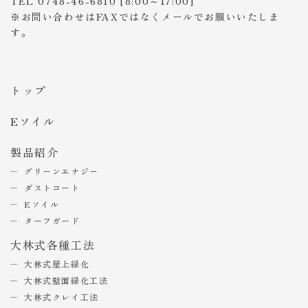
TEL 0748-46-6810 [8:00～17:00]
※お問い合わせはFAXではなくメールでお願いいたしま
す。
トップ
Eソイル
製品紹介
グリーンエナジー
ダストコート
Eソイル
ターフガード
大林式各種工法
大林式屋上緑化
大林式壁面緑化工法
大林式クレイ工法