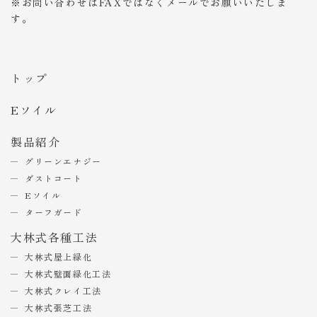
※お問い合わせはFAXではなくメールでお願いいたしま
す。
トップ
Eソイル
製品紹介
グリーンエナジー
ダストコート
Eソイル
ターフガード
大林式各種工法
大林式屋上緑化
大林式壁面緑化工法
大林式クレイ工法
大林式張芝工法