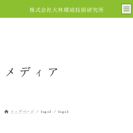
コ
ナ
ン
ビ
テ
ゲ
ン
ー
ツ
シ
へ
ョ
ス
ン
キ
に
ッ
移
メディア
プ
動
トップページ
logo1
logo1