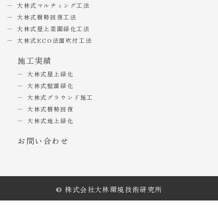
大林式マルチィング工法
大林式樹勢回復工法
大林式屋上菜園緑化工法
大林式ECO法面吹付工法
施工実績
大林式屋上緑化
大林式壁面緑化
大林式グラウンド施工
大林式樹勢回復
大林式地上緑化
お問い合わせ
© 株式会社大林環境技術研究所