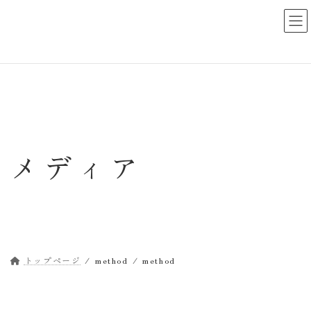
コ
ナ
ン
ビ
テ
ゲ
ン
ー
ツ
シ
へ
ョ
ス
ン
キ
に
ッ
移
メディア
プ
動
トップページ
method
method