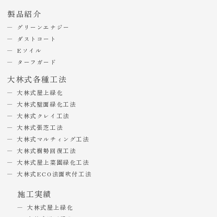
製品紹介
グリーンエナジー
ダストコート
Eソイル
ターフガード
大林式各種工法
大林式屋上緑化
大林式壁面緑化工法
大林式クレイ工法
大林式張芝工法
大林式マルチィング工法
大林式樹勢回復工法
大林式屋上菜園緑化工法
大林式ECO法面吹付工法
施工実績
大林式屋上緑化