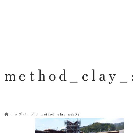
コ
ナ
ン
ビ
テ
ゲ
ン
ー
ツ
シ
へ
ョ
ス
ン
キ
に
ッ
移
method_clay
プ
動
トップページ
method_clay_sub02