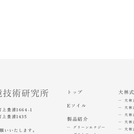
トップ
大林
大林
Eソイル
大林
町上豊浦1664-1
大林
町上豊浦1435
製品紹介
大林
グリーンエナジー
大林
お願いいたします。