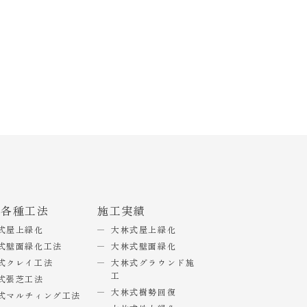
式各種工法
施工実績
式屋上緑化
大林式屋上緑化
式壁面緑化工法
大林式壁面緑化
式クレイ工法
大林式グラウンド施
工
式張芝工法
大林式樹勢回復
式マルチィング工法