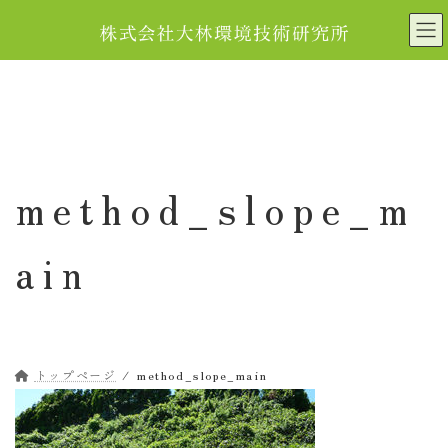
コ
ナ
ン
ビ
テ
ゲ
ン
ー
ツ
シ
へ
ョ
ス
ン
キ
に
method_slope_m
ッ
移
プ
動
ain
トップページ
method_slope_main