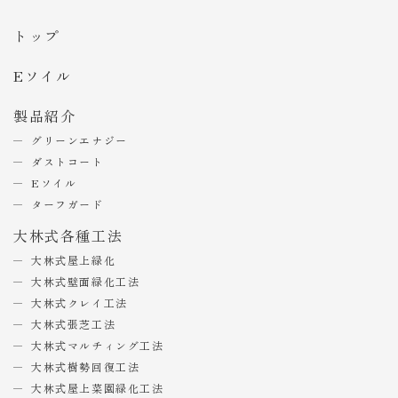
トップ
Eソイル
製品紹介
グリーンエナジー
ダストコート
Eソイル
ターフガード
大林式各種工法
大林式屋上緑化
大林式壁面緑化工法
大林式クレイ工法
大林式張芝工法
大林式マルチィング工法
大林式樹勢回復工法
大林式屋上菜園緑化工法