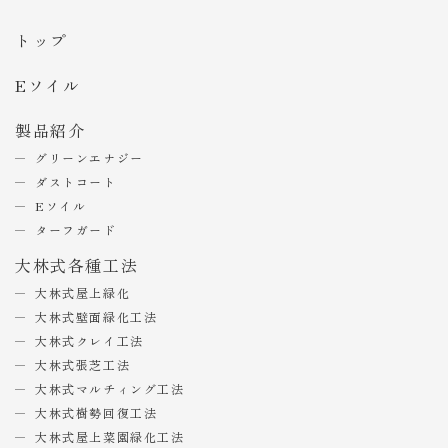
トップ
Eソイル
製品紹介
グリーンエナジー
ダストコート
Eソイル
ターフガード
大林式各種工法
大林式屋上緑化
大林式壁面緑化工法
大林式クレイ工法
大林式張芝工法
大林式マルチィング工法
大林式樹勢回復工法
大林式屋上菜園緑化工法