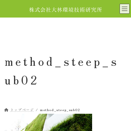
コ
ナ
ン
ビ
テ
ゲ
ン
ー
ツ
シ
へ
ョ
ス
ン
キ
に
method_steep_s
ッ
移
プ
動
ub02
トップページ
method_steep_sub02