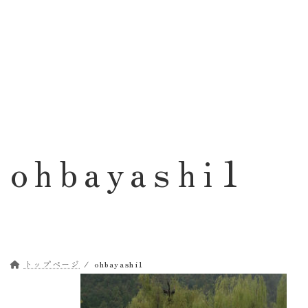
コ
ナ
ン
ビ
テ
ゲ
ン
ー
ツ
シ
へ
ョ
ス
ン
キ
に
ッ
移
ohbayashi1
プ
動
トップページ
ohbayashi1