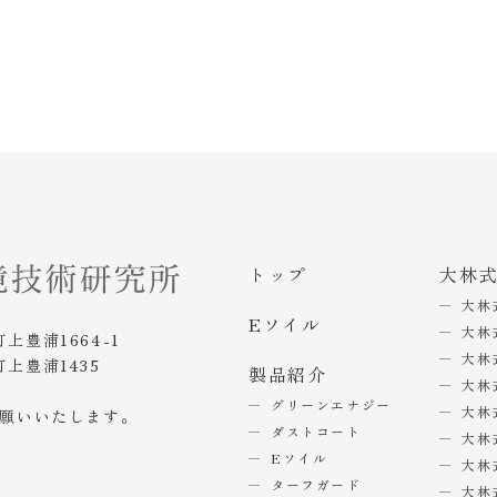
トップ
大林
大林
Eソイル
大林
町上豊浦1664-1
大林
町上豊浦1435
製品紹介
大林
グリーンエナジー
大林
お願いいたします。
ダストコート
大林
Eソイル
大林
ターフガード
大林