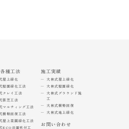
式各種工法
施工実績
式屋上緑化
大林式屋上緑化
式壁面緑化工法
大林式壁面緑化
式クレイ工法
大林式グラウンド施
工
式張芝工法
大林式樹勢回復
式マルチィング工法
大林式地上緑化
式樹勢回復工法
式屋上菜園緑化工法
お問い合わせ
式ECO法面吹付工