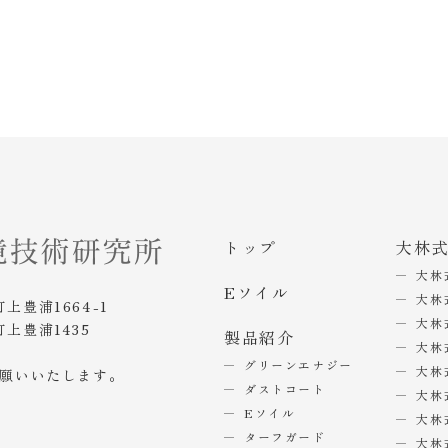
トップ
大林
大林
Eソイル
大林
町上豊浦1664-1
大林
町上豊浦1435
製品紹介
大林
グリーンエナジー
大林
お願いいたします。
ダストコート
大林
Eソイル
大林
ターフガード
大林