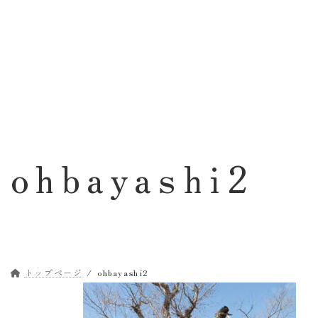
コ
ナ
ン
ビ
テ
ゲ
ン
ー
ツ
シ
へ
ョ
ス
ン
キ
に
ッ
移
ohbayashi2
プ
動
トップページ
ohbayashi2