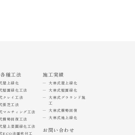
式各種工法
施工実績
式屋上緑化
大林式屋上緑化
式壁面緑化工法
大林式壁面緑化
式クレイ工法
大林式グラウンド施
工
式張芝工法
大林式樹勢回復
式マルチィング工法
大林式地上緑化
式樹勢回復工法
式屋上菜園緑化工法
お問い合わせ
式ECO法面吹付工