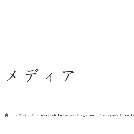
コ
ナ
ン
ビ
テ
ゲ
ン
ー
ツ
シ
へ
ョ
ス
ン
キ
に
ッ
移
メディア
プ
動
トップページ
obayashikureitsuchi-ground
obayashikureit