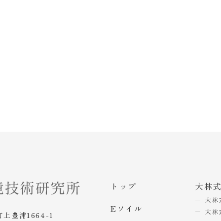
トップ
大林
大林
Eソイル
大林
町上豊浦1664-1