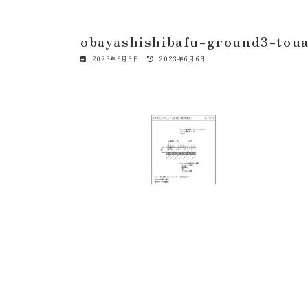
obayashishibafu-ground3-toua
最
2023年6月6日
2023年6月6日
終
更
新
日
時
: