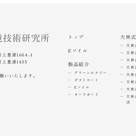
トップ
大林
大林
Eソイル
大林
町上豊浦1664-1
大林
町上豊浦1435
製品紹介
大林
グリーンエナジー
大林
お願いいたします。
ダストコート
大林
Eソイル
大林
ターフガード
大林
法