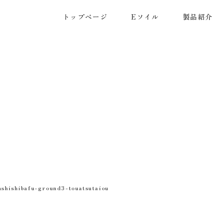
トップページ
Eソイル
製品紹介
ashishibafu-ground3-touatsutaiou