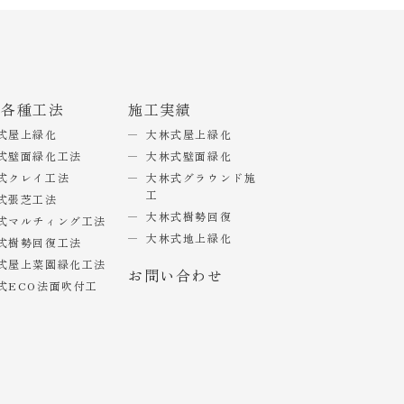
式各種工法
施工実績
式屋上緑化
大林式屋上緑化
式壁面緑化工法
大林式壁面緑化
式クレイ工法
大林式グラウンド施
工
式張芝工法
大林式樹勢回復
式マルチィング工法
大林式地上緑化
式樹勢回復工法
式屋上菜園緑化工法
お問い合わせ
式ECO法面吹付工