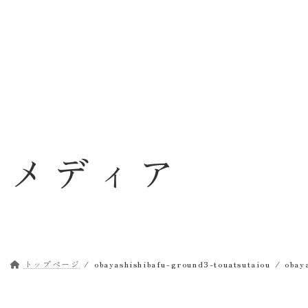
コ
ナ
ン
ビ
テ
ゲ
ン
ー
ツ
シ
へ
ョ
ス
ン
キ
に
ッ
移
メディア
プ
動
トップページ
obayashishibafu-ground3-touatsutaiou
obay