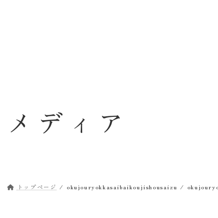
コ
ナ
ン
ビ
テ
ゲ
ン
ー
ツ
シ
へ
ョ
ス
ン
キ
に
ッ
移
メディア
プ
動
トップページ
okujouryokkasaibaikoujishousaizu
okujoury