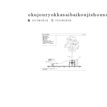
okujouryokkasaibaikoujishous
最
2023年6月6日
2023年6月6日
終
更
新
日
時
: