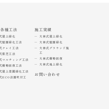
式各種工法
施工実績
式屋上緑化
大林式屋上緑化
式壁面緑化工法
大林式壁面緑化
式クレイ工法
大林式グラウンド施
工
式張芝工法
大林式樹勢回復
式マルチィング工法
大林式地上緑化
式樹勢回復工法
式屋上菜園緑化工法
お問い合わせ
式ECO法面吹付工