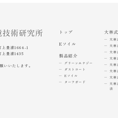
トップ
大林
大林
Eソイル
大林
町上豊浦1664-1
大林
町上豊浦1435
製品紹介
大林
グリーンエナジー
大林
お願いいたします。
ダストコート
大林
Eソイル
大林
ターフガード
大林
法