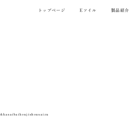
トップページ
Eソイル
製品紹介
okkasaibaikoujishousaizu