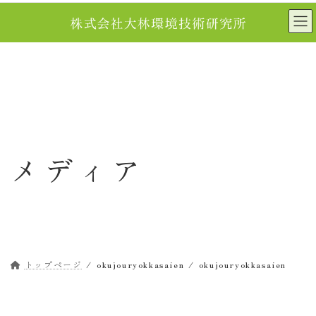
コ
ナ
ン
ビ
テ
ゲ
ン
ー
ツ
シ
へ
ョ
ス
ン
キ
に
ッ
移
メディア
プ
動
トップページ
okujouryokkasaien
okujouryokkasaien