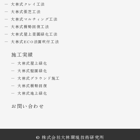
大林式クレイ工法
大林式張芝工法
大林式マルチィング工法
大林式樹勢回復工法
大林式屋上菜園緑化工法
大林式ECO法面吹付工法
施工実績
大林式屋上緑化
大林式壁面緑化
大林式グラウンド施工
大林式樹勢回復
大林式地上緑化
お問い合わせ
© 株式会社大林環境技術研究所