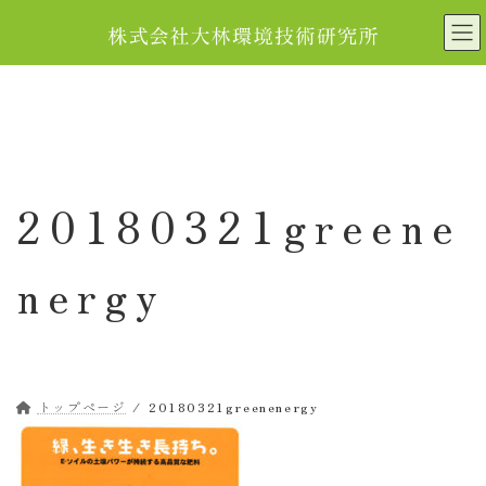
コ
ナ
ン
ビ
テ
ゲ
ン
ー
ツ
シ
へ
ョ
ス
ン
キ
に
20180321greene
ッ
移
プ
動
nergy
トップページ
20180321greenenergy