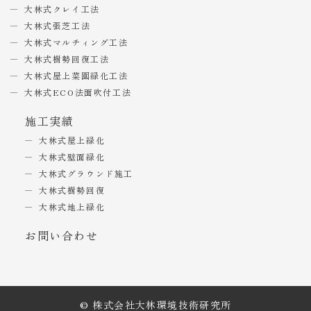
大林式クレイ工法
大林式張芝工法
大林式マルチィング工法
大林式樹勢回復工法
大林式屋上菜園緑化工法
大林式ECO法面吹付工法
施工実績
大林式屋上緑化
大林式壁面緑化
大林式グラウンド施工
大林式樹勢回復
大林式地上緑化
お問い合わせ
© 株式会社大林環境技術研究所