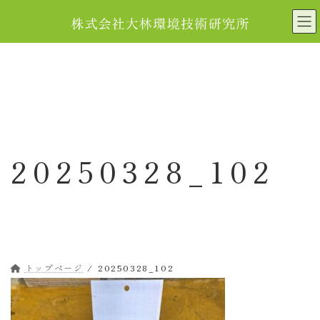
コ
ナ
ン
ビ
テ
ゲ
ン
ー
ツ
シ
へ
ョ
ス
ン
キ
に
ッ
移
20250328_102
プ
動
トップページ
20250328_102