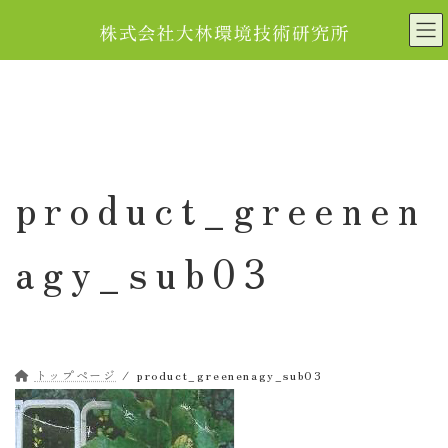
コ
ナ
ン
ビ
テ
ゲ
ン
ー
ツ
シ
へ
ョ
ス
ン
キ
に
product_greenen
ッ
移
プ
動
agy_sub03
トップページ
product_greenenagy_sub03