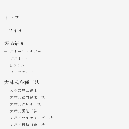
トップ
Eソイル
製品紹介
グリーンエナジー
ダストコート
Eソイル
ターフガード
大林式各種工法
大林式屋上緑化
大林式壁面緑化工法
大林式クレイ工法
大林式張芝工法
大林式マルチィング工法
大林式樹勢回復工法