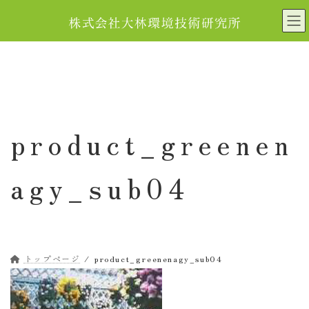
コ
ナ
ン
ビ
テ
ゲ
ン
ー
ツ
シ
へ
ョ
ス
ン
キ
に
product_greenen
ッ
移
プ
動
agy_sub04
トップページ
product_greenenagy_sub04