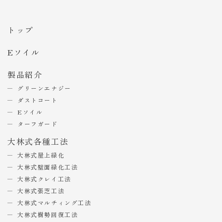
トップ
Eソイル
製品紹介
グリーンエナジー
ダストコート
Eソイル
ターフガード
大林式各種工法
大林式屋上緑化
大林式壁面緑化工法
大林式クレイ工法
大林式張芝工法
大林式マルチィング工法
大林式樹勢回復工法