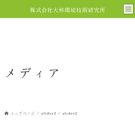
コ
ナ
ン
ビ
テ
ゲ
ン
ー
ツ
シ
へ
ョ
ス
ン
キ
に
ッ
移
メディア
プ
動
トップページ
slider2
slider2