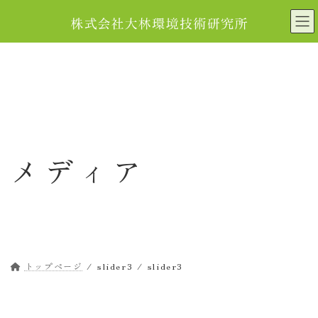
コ
ナ
ン
ビ
テ
ゲ
ン
ー
ツ
シ
へ
ョ
ス
ン
キ
に
ッ
移
メディア
プ
動
トップページ
slider3
slider3