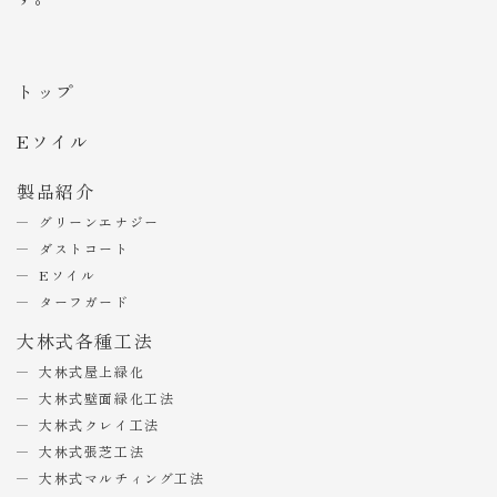
トップ
Eソイル
製品紹介
グリーンエナジー
ダストコート
Eソイル
ターフガード
大林式各種工法
大林式屋上緑化
大林式壁面緑化工法
大林式クレイ工法
大林式張芝工法
大林式マルチィング工法