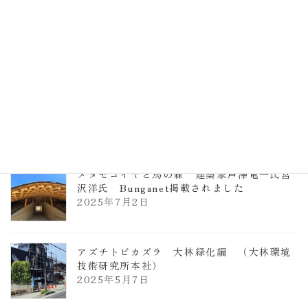
TCCメタセコイアと馬の森 芦澤竜一
2026年1月13日
ヴォーリズ学園ののはなこども園
2025年7月9日
メタセコイヤと馬の森 建築家芦澤竜一氏宮
沢洋氏 Bunganet掲載されました
2025年7月2日
アズチトビカズラ 大林緑化編 （大林環境
技術研究所本社）
2025年5月7日