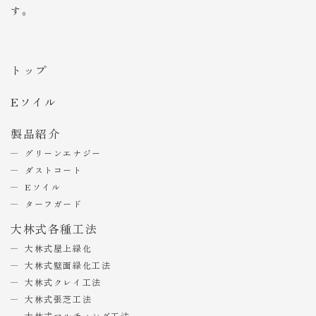
す。
トップ
Eソイル
製品紹介
グリーンエナジー
ダストコート
Eソイル
ターフガード
大林式各種工法
大林式屋上緑化
大林式壁面緑化工法
大林式クレイ工法
大林式張芝工法
大林式マルチィング工法