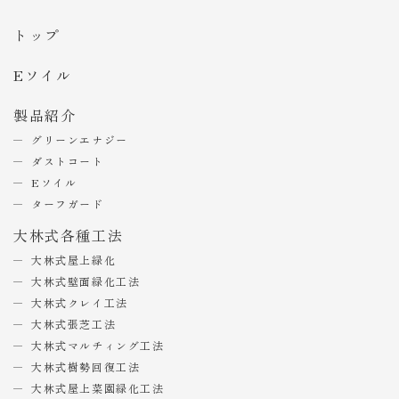
トップ
Eソイル
製品紹介
グリーンエナジー
ダストコート
Eソイル
ターフガード
大林式各種工法
大林式屋上緑化
大林式壁面緑化工法
大林式クレイ工法
大林式張芝工法
大林式マルチィング工法
大林式樹勢回復工法
大林式屋上菜園緑化工法