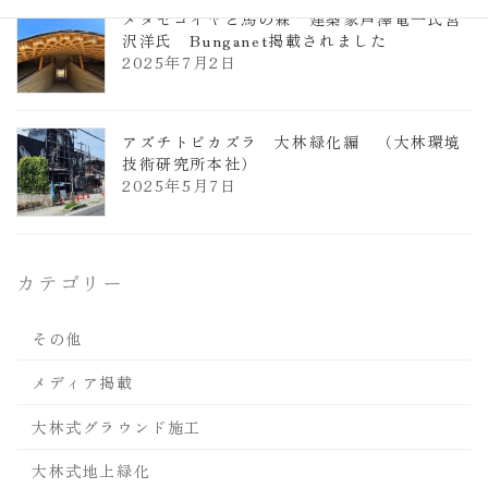
メタセコイヤと馬の森 建築家芦澤竜一氏宮
沢洋氏 Bunganet掲載されました
2025年7月2日
アズチトビカズラ 大林緑化編 （大林環境
技術研究所本社）
2025年5月7日
カテゴリー
その他
メディア掲載
大林式グラウンド施工
大林式地上緑化