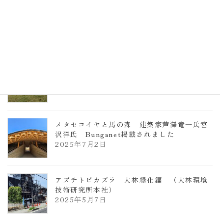
TCCメタセコイアと馬の森 芦澤竜一
2026年1月13日
ヴォーリズ学園ののはなこども園
2025年7月9日
メタセコイヤと馬の森 建築家芦澤竜一氏宮
沢洋氏 Bunganet掲載されました
2025年7月2日
アズチトビカズラ 大林緑化編 （大林環境
技術研究所本社）
2025年5月7日