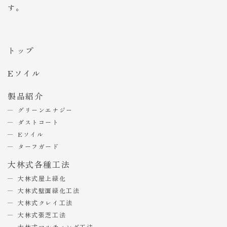
す。
トップ
Eソイル
製品紹介
グリーンエナジー
ダストコート
Eソイル
ターフガード
大林式各種工法
大林式屋上緑化
大林式壁面緑化工法
大林式クレイ工法
大林式張芝工法
大林式マルチィング工法