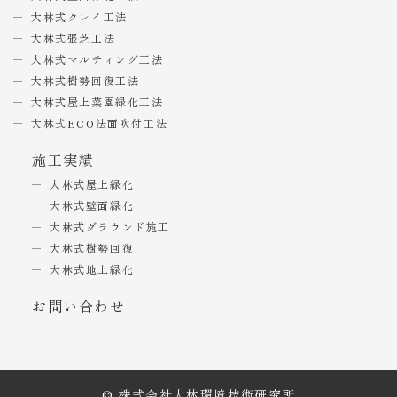
大林式クレイ工法
大林式張芝工法
大林式マルチィング工法
大林式樹勢回復工法
大林式屋上菜園緑化工法
大林式ECO法面吹付工法
施工実績
大林式屋上緑化
大林式壁面緑化
大林式グラウンド施工
大林式樹勢回復
大林式地上緑化
お問い合わせ
© 株式会社大林環境技術研究所