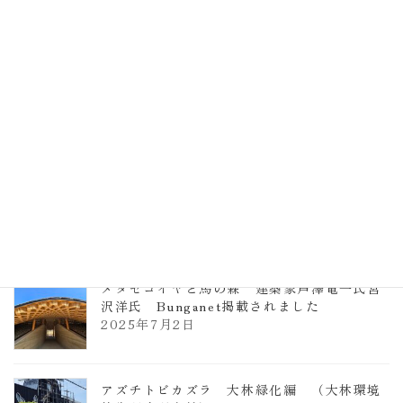
計事務所 土の峡谷（トイレ4）
2026年3月23日
TCCメタセコイアと馬の森 芦澤竜一
2026年1月13日
ヴォーリズ学園ののはなこども園
2025年7月9日
メタセコイヤと馬の森 建築家芦澤竜一氏宮
沢洋氏 Bunganet掲載されました
2025年7月2日
アズチトビカズラ 大林緑化編 （大林環境