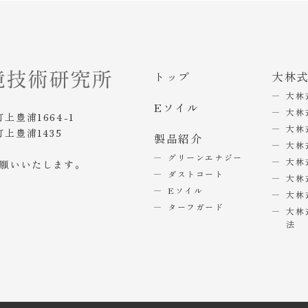
トップ
大林
大林
Eソイル
大林
町上豊浦1664-1
大林
町上豊浦1435
製品紹介
大林
グリーンエナジー
大林
お願いいたします。
ダストコート
大林
Eソイル
大林
ターフガード
大林
法