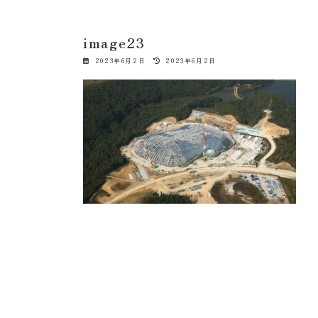
image23
最
2023年6月2日
2023年6月2日
終
更
新
日
時
: