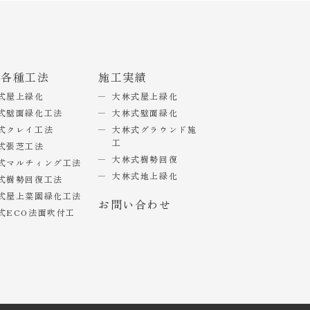
式各種工法
施工実績
式屋上緑化
大林式屋上緑化
式壁面緑化工法
大林式壁面緑化
式クレイ工法
大林式グラウンド施
工
式張芝工法
大林式樹勢回復
式マルチィング工法
大林式地上緑化
式樹勢回復工法
式屋上菜園緑化工法
お問い合わせ
式ECO法面吹付工