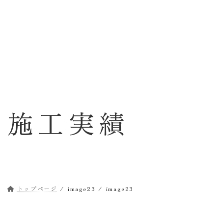
コ
ナ
ン
ビ
テ
ゲ
ン
ー
ツ
シ
へ
ョ
ス
ン
キ
に
ッ
移
施工実績
プ
動
トップページ
image23
image23