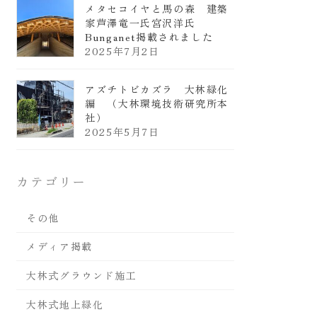
メタセコイヤと馬の森 建築
家芦澤竜一氏宮沢洋氏
Bunganet掲載されました
2025年7月2日
アズチトビカズラ 大林緑化
編 （大林環境技術研究所本
社）
2025年5月7日
カテゴリー
その他
メディア掲載
大林式グラウンド施工
大林式地上緑化