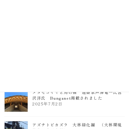
計事務所 土の峡谷（トイレ4）
2026年3月23日
TCCメタセコイアと馬の森 芦澤竜一
2026年1月13日
ヴォーリズ学園ののはなこども園
2025年7月9日
メタセコイヤと馬の森 建築家芦澤竜一氏宮
沢洋氏 Bunganet掲載されました
2025年7月2日
アズチトビカズラ 大林緑化編 （大林環境