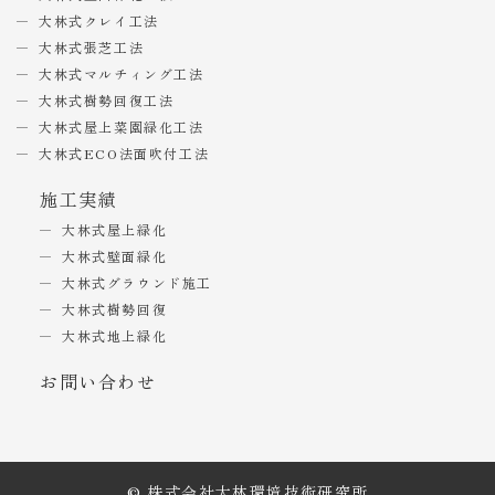
大林式クレイ工法
大林式張芝工法
大林式マルチィング工法
大林式樹勢回復工法
大林式屋上菜園緑化工法
大林式ECO法面吹付工法
施工実績
大林式屋上緑化
大林式壁面緑化
大林式グラウンド施工
大林式樹勢回復
大林式地上緑化
お問い合わせ
© 株式会社大林環境技術研究所