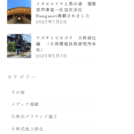
メタセコイヤと馬の森 建築
家芦澤竜一氏宮沢洋氏
Bunganet掲載されました
2025年7月2日
アズチトビカズラ 大林緑化
編 （大林環境技術研究所本
社）
2025年5月7日
カテゴリー
その他
メディア掲載
大林式グラウンド施工
大林式地上緑化