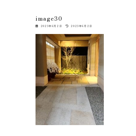
image30
最
2023年6月2日
2023年6月2日
終
更
新
日
時
: