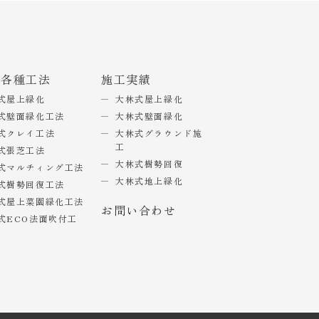
式各種工法
施工実績
式屋上緑化
大林式屋上緑化
式壁面緑化工法
大林式壁面緑化
式クレイ工法
大林式グラウンド施
工
式張芝工法
大林式樹勢回復
式マルチィング工法
大林式地上緑化
式樹勢回復工法
式屋上菜園緑化工法
お問い合わせ
式ECO法面吹付工