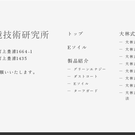
トップ
大林
大林
Eソイル
大林
町上豊浦1664-1
大林
町上豊浦1435
製品紹介
大林
グリーンエナジー
大林
お願いいたします。
ダストコート
大林
Eソイル
大林
ターフガード
大林
法