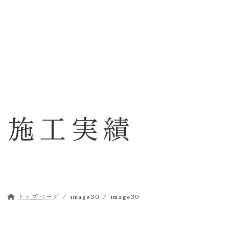
コ
ナ
ン
ビ
テ
ゲ
ン
ー
ツ
シ
へ
ョ
ス
ン
キ
に
ッ
移
施工実績
プ
動
トップページ
image30
image30