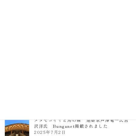
EXPO2025 大阪関西万博 浜田昌則建築設
計事務所 土の峡谷（トイレ4）
2026年3月23日
TCCメタセコイアと馬の森 芦澤竜一
2026年1月13日
ヴォーリズ学園ののはなこども園
2025年7月9日
メタセコイヤと馬の森 建築家芦澤竜一氏宮
沢洋氏 Bunganet掲載されました
2025年7月2日