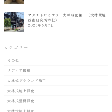
アズチトビカズラ 大林緑化編 （大林環境
技術研究所本社）
2025年5月7日
カテゴリー
その他
メディア掲載
大林式グラウンド施工
大林式地上緑化
大林式壁面緑化
大林式屋上緑化