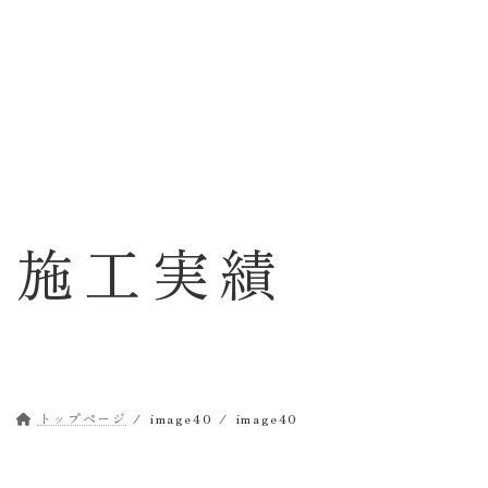
コ
ナ
ン
ビ
テ
ゲ
ン
ー
ツ
シ
へ
ョ
ス
ン
キ
に
ッ
移
施工実績
プ
動
トップページ
image40
image40