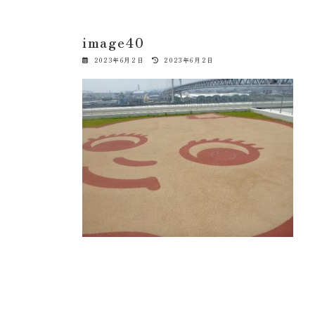
image40
最
2023年6月2日
2023年6月2日
終
更
新
日
時
: