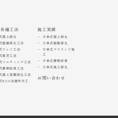
式各種工法
施工実績
式屋上緑化
大林式屋上緑化
式壁面緑化工法
大林式壁面緑化
式クレイ工法
大林式グラウンド施
工
式張芝工法
大林式樹勢回復
式マルチィング工法
大林式地上緑化
式樹勢回復工法
式屋上菜園緑化工法
お問い合わせ
式ECO法面吹付工