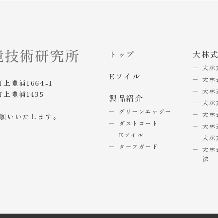
トップ
大林
大林
Eソイル
大林
町上豊浦1664-1
大林
町上豊浦1435
製品紹介
大林
グリーンエナジー
大林
お願いいたします。
ダストコート
大林
Eソイル
大林
ターフガード
大林
法