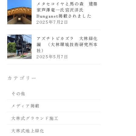
メタセコイヤと馬の森 建築
家芦澤竜一氏宮沢洋氏
Bunganet掲載されました
2025年7月2日
アズチトビカズラ 大林緑化
編 （大林環境技術研究所本
社）
2025年5月7日
カテゴリー
その他
メディア掲載
大林式グラウンド施工
大林式地上緑化