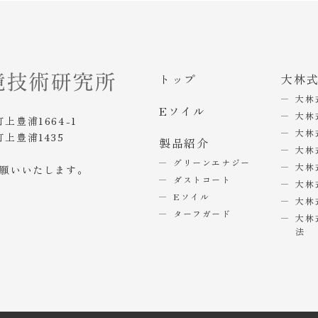
トップ
大林
大林
Eソイル
大林
町上豊浦1664-1
大林
町上豊浦1435
製品紹介
大林
グリーンエナジー
大林
お願いいたします。
ダストコート
大林
Eソイル
大林
ターフガード
大林
法