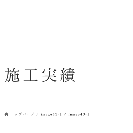
コ
ナ
ン
ビ
テ
ゲ
ン
ー
ツ
シ
へ
ョ
ス
ン
キ
に
ッ
移
施工実績
プ
動
トップページ
image43-1
image43-1