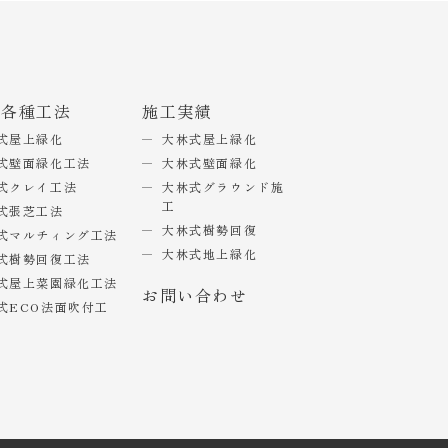
式各種工法
施工実績
式屋上緑化
大林式屋上緑化
式壁面緑化工法
大林式壁面緑化
式クレイ工法
大林式グラウンド施
工
式張芝工法
大林式樹勢回復
式マルチィング工法
大林式地上緑化
式樹勢回復工法
式屋上菜園緑化工法
お問い合わせ
式ECO法面吹付工