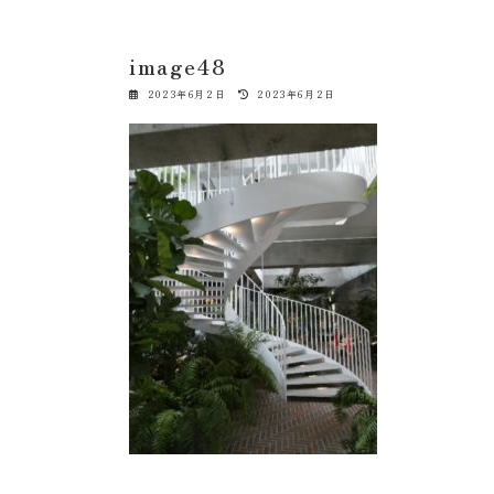
image48
最
2023年6月2日
2023年6月2日
終
更
新
日
時
: