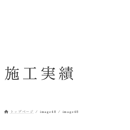
コ
ナ
ン
ビ
テ
ゲ
ン
ー
ツ
シ
へ
ョ
ス
ン
キ
に
ッ
移
施工実績
プ
動
トップページ
image48
image48