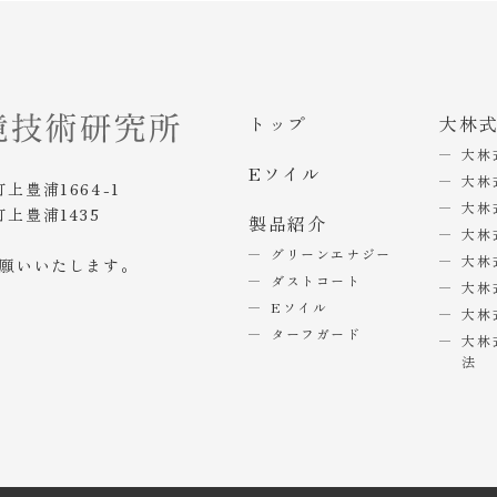
トップ
大林
大林
Eソイル
大林
町上豊浦1664-1
大林
町上豊浦1435
製品紹介
大林
グリーンエナジー
大林
お願いいたします。
ダストコート
大林
Eソイル
大林
ターフガード
大林
法