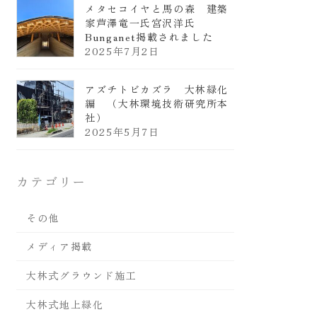
メタセコイヤと馬の森 建築
家芦澤竜一氏宮沢洋氏
Bunganet掲載されました
2025年7月2日
アズチトビカズラ 大林緑化
編 （大林環境技術研究所本
社）
2025年5月7日
カテゴリー
その他
メディア掲載
大林式グラウンド施工
大林式地上緑化