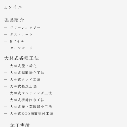
Eソイル
製品紹介
グリーンエナジー
ダストコート
Eソイル
ターフガード
大林式各種工法
大林式屋上緑化
大林式壁面緑化工法
大林式クレイ工法
大林式張芝工法
大林式マルチィング工法
大林式樹勢回復工法
大林式屋上菜園緑化工法
大林式ECO法面吹付工法
施工実績