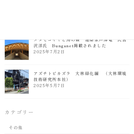
ヴォーリズ学園ののはなこども園
2025年7月9日
メタセコイヤと馬の森 建築家芦澤竜一氏宮
沢洋氏 Bunganet掲載されました
2025年7月2日
アズチトビカズラ 大林緑化編 （大林環境
技術研究所本社）
2025年5月7日
カテゴリー
その他