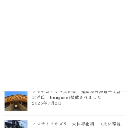
計事務所 土の峡谷（トイレ4）
2026年3月23日
TCCメタセコイアと馬の森 芦澤竜一
2026年1月13日
ヴォーリズ学園ののはなこども園
2025年7月9日
メタセコイヤと馬の森 建築家芦澤竜一氏宮
沢洋氏 Bunganet掲載されました
2025年7月2日
アズチトビカズラ 大林緑化編 （大林環境