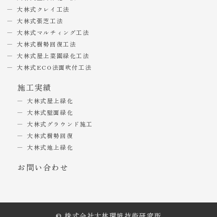
大林式クレイ工法
大林式張芝工法
大林式マルチィング工法
大林式樹勢回復工法
大林式屋上菜園緑化工法
大林式ECO法面吹付工法
施工実績
大林式屋上緑化
大林式壁面緑化
大林式グラウンド施工
大林式樹勢回復
大林式地上緑化
お問い合わせ
© 株式会社大林環境技術研究所