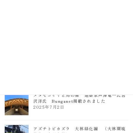
計事務所 土の峡谷（トイレ4）
2026年3月23日
TCCメタセコイアと馬の森 芦澤竜一
2026年1月13日
ヴォーリズ学園ののはなこども園
2025年7月9日
メタセコイヤと馬の森 建築家芦澤竜一氏宮
沢洋氏 Bunganet掲載されました
2025年7月2日
アズチトビカズラ 大林緑化編 （大林環境