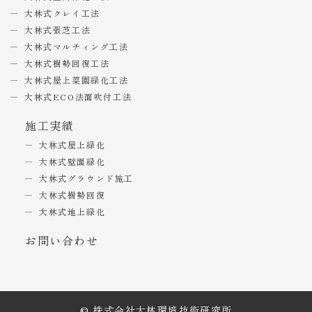
大林式クレイ工法
大林式張芝工法
大林式マルチィング工法
大林式樹勢回復工法
大林式屋上菜園緑化工法
大林式ECO法面吹付工法
施工実績
大林式屋上緑化
大林式壁面緑化
大林式グラウンド施工
大林式樹勢回復
大林式地上緑化
お問い合わせ
© 株式会社大林環境技術研究所