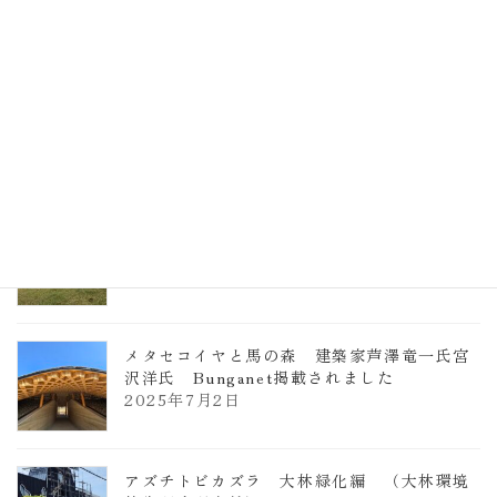
計事務所 土の峡谷（トイレ4）
2026年3月23日
TCCメタセコイアと馬の森 芦澤竜一
2026年1月13日
ヴォーリズ学園ののはなこども園
2025年7月9日
メタセコイヤと馬の森 建築家芦澤竜一氏宮
沢洋氏 Bunganet掲載されました
2025年7月2日
アズチトビカズラ 大林緑化編 （大林環境