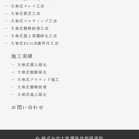
大林式クレイ工法
大林式張芝工法
大林式マルチィング工法
大林式樹勢回復工法
大林式屋上菜園緑化工法
大林式ECO法面吹付工法
施工実績
大林式屋上緑化
大林式壁面緑化
大林式グラウンド施工
大林式樹勢回復
大林式地上緑化
お問い合わせ
© 株式会社大林環境技術研究所