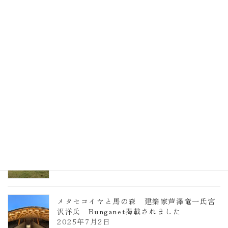
EXPO2025 大阪関西万博 浜田昌則建築設
計事務所 土の峡谷（トイレ4）
2026年3月23日
TCCメタセコイアと馬の森 芦澤竜一
2026年1月13日
ヴォーリズ学園ののはなこども園
2025年7月9日
メタセコイヤと馬の森 建築家芦澤竜一氏宮
沢洋氏 Bunganet掲載されました
2025年7月2日