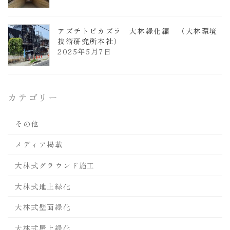
アズチトビカズラ 大林緑化編 （大林環境
技術研究所本社）
2025年5月7日
カテゴリー
その他
メディア掲載
大林式グラウンド施工
大林式地上緑化
大林式壁面緑化
大林式屋上緑化