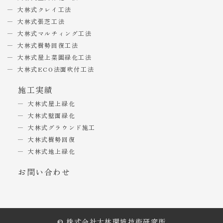
大林式クレイ工法
大林式張芝工法
大林式マルチィング工法
大林式樹勢回復工法
大林式屋上菜園緑化工法
大林式ECO法面吹付工法
施工実績
大林式屋上緑化
大林式壁面緑化
大林式グラウンド施工
大林式樹勢回復
大林式地上緑化
お問い合わせ
© 株式会社大林環境技術研究所