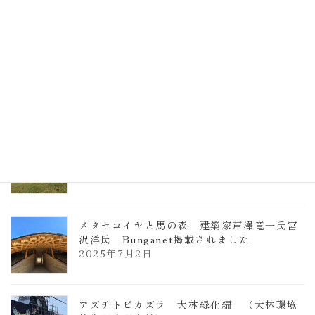
計事務所 土の峡谷（トイレ4）
2026年3月23日
TCCメタセコイアと馬の森 芦澤竜一
2026年1月13日
ヴォーリズ学園ののはなこども園
2025年7月9日
メタセコイヤと馬の森 建築家芦澤竜一氏宮
沢洋氏 Bunganet掲載されました
2025年7月2日
アズチトビカズラ 大林緑化編 （大林環境