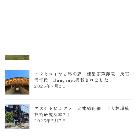
TCCメタセコイアと馬の森 芦澤竜一
2026年1月13日
ヴォーリズ学園ののはなこども園
2025年7月9日
メタセコイヤと馬の森 建築家芦澤竜一氏宮
沢洋氏 Bunganet掲載されました
2025年7月2日
アズチトビカズラ 大林緑化編 （大林環境
技術研究所本社）
2025年5月7日