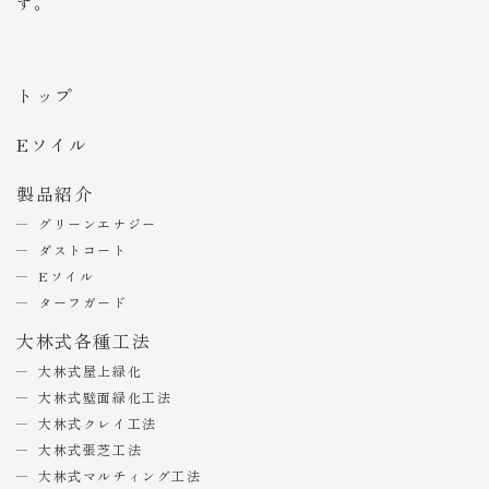
す。
トップ
Eソイル
製品紹介
グリーンエナジー
ダストコート
Eソイル
ターフガード
大林式各種工法
大林式屋上緑化
大林式壁面緑化工法
大林式クレイ工法
大林式張芝工法
大林式マルチィング工法