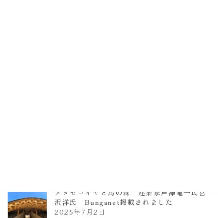
EXPO2025 大阪関西万博 浜田昌則建築設
計事務所 土の峡谷（トイレ4）
2026年3月23日
TCCメタセコイアと馬の森 芦澤竜一
2026年1月13日
ヴォーリズ学園ののはなこども園
2025年7月9日
メタセコイヤと馬の森 建築家芦澤竜一氏宮
沢洋氏 Bunganet掲載されました
2025年7月2日