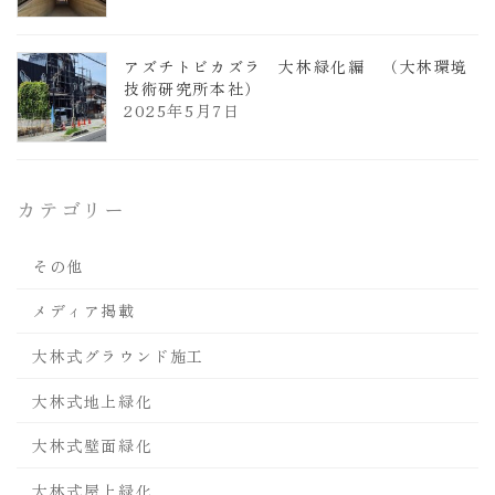
アズチトビカズラ 大林緑化編 （大林環境
技術研究所本社）
2025年5月7日
カテゴリー
その他
メディア掲載
大林式グラウンド施工
大林式地上緑化
大林式壁面緑化
大林式屋上緑化