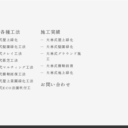
式各種工法
施工実績
式屋上緑化
大林式屋上緑化
式壁面緑化工法
大林式壁面緑化
式クレイ工法
大林式グラウンド施
工
式張芝工法
大林式樹勢回復
式マルチィング工法
大林式地上緑化
式樹勢回復工法
式屋上菜園緑化工法
お問い合わせ
式ECO法面吹付工