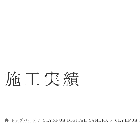
コ
ナ
ン
ビ
テ
ゲ
ン
ー
ツ
シ
へ
ョ
ス
ン
キ
に
ッ
移
施工実績
プ
動
トップページ
OLYMPUS DIGITAL CAMERA
OLYMPUS 