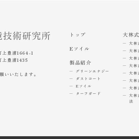
トップ
大林
大林
Eソイル
大林
町上豊浦1664-1
大林
町上豊浦1435
製品紹介
大林
グリーンエナジー
大林
お願いいたします。
ダストコート
大林
Eソイル
大林
ターフガード
大林
法