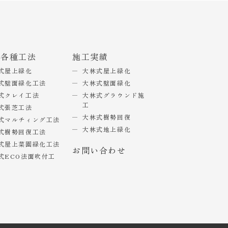
式各種工法
施工実績
式屋上緑化
大林式屋上緑化
式壁面緑化工法
大林式壁面緑化
式クレイ工法
大林式グラウンド施
工
式張芝工法
大林式樹勢回復
式マルチィング工法
大林式地上緑化
式樹勢回復工法
式屋上菜園緑化工法
お問い合わせ
式ECO法面吹付工