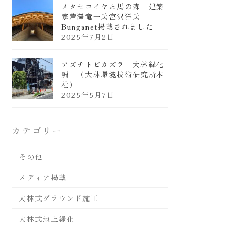
メタセコイヤと馬の森 建築
家芦澤竜一氏宮沢洋氏
Bunganet掲載されました
2025年7月2日
アズチトビカズラ 大林緑化
編 （大林環境技術研究所本
社）
2025年5月7日
カテゴリー
その他
メディア掲載
大林式グラウンド施工
大林式地上緑化