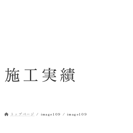
コ
ナ
ン
ビ
テ
ゲ
ン
ー
ツ
シ
へ
ョ
ス
ン
キ
に
ッ
移
施工実績
プ
動
トップページ
image109
image109