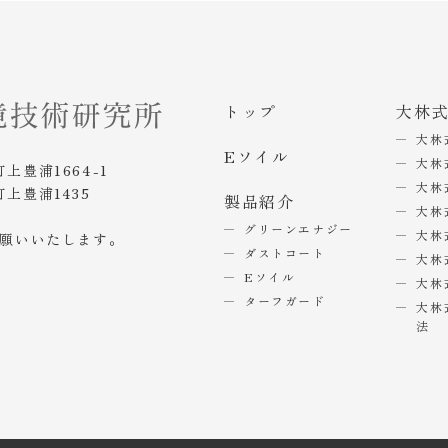
トップ
大林
大林
Eソイル
大林
町上豊浦1664-1
大林
町上豊浦1435
製品紹介
大林
グリーンエナジー
大林
お願いいたします。
ダストコート
大林
Eソイル
大林
ターフガード
大林
法