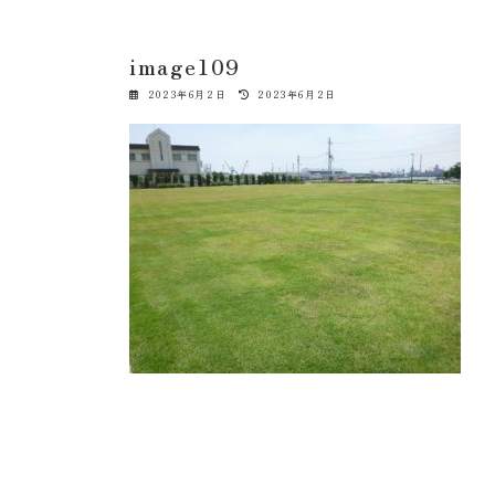
image109
最
2023年6月2日
2023年6月2日
終
更
新
日
時
: