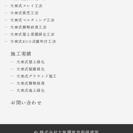
大林式クレイ工法
大林式張芝工法
大林式マルチィング工法
大林式樹勢回復工法
大林式屋上菜園緑化工法
大林式ECO法面吹付工法
施工実績
大林式屋上緑化
大林式壁面緑化
大林式グラウンド施工
大林式樹勢回復
大林式地上緑化
お問い合わせ
© 株式会社大林環境技術研究所