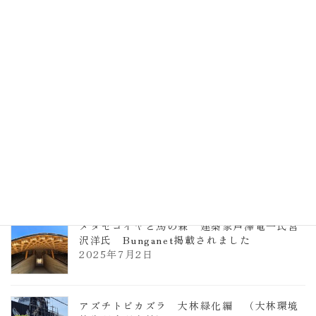
計事務所 土の峡谷（トイレ4）
2026年3月23日
TCCメタセコイアと馬の森 芦澤竜一
2026年1月13日
ヴォーリズ学園ののはなこども園
2025年7月9日
メタセコイヤと馬の森 建築家芦澤竜一氏宮
沢洋氏 Bunganet掲載されました
2025年7月2日
アズチトビカズラ 大林緑化編 （大林環境