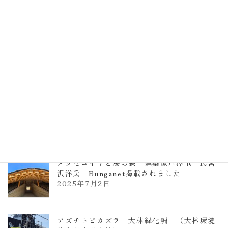
計事務所 土の峡谷（トイレ4）
2026年3月23日
TCCメタセコイアと馬の森 芦澤竜一
2026年1月13日
ヴォーリズ学園ののはなこども園
2025年7月9日
メタセコイヤと馬の森 建築家芦澤竜一氏宮
沢洋氏 Bunganet掲載されました
2025年7月2日
アズチトビカズラ 大林緑化編 （大林環境