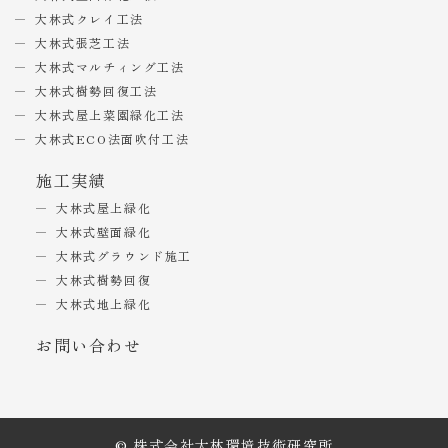
大林式クレイ工法
大林式張芝工法
大林式マルチィング工法
大林式樹勢回復工法
大林式屋上菜園緑化工法
大林式ECO法面吹付工法
施工実績
大林式屋上緑化
大林式壁面緑化
大林式グラウンド施工
大林式樹勢回復
大林式地上緑化
お問い合わせ
© 株式会社大林環境技術研究所