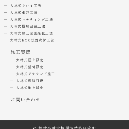
大林式クレイ工法
大林式張芝工法
大林式マルチィング工法
大林式樹勢回復工法
大林式屋上菜園緑化工法
大林式ECO法面吹付工法
施工実績
大林式屋上緑化
大林式壁面緑化
大林式グラウンド施工
大林式樹勢回復
大林式地上緑化
お問い合わせ
© 株式会社大林環境技術研究所