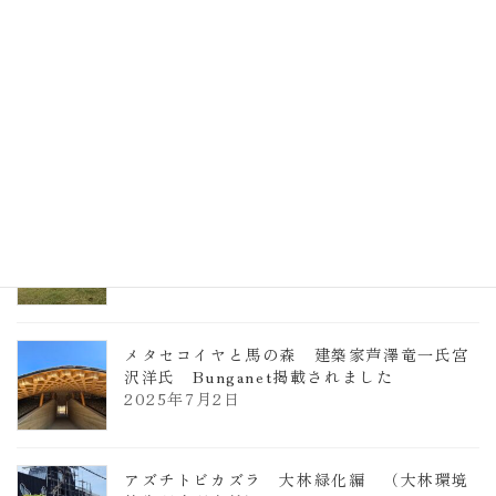
計事務所 土の峡谷（トイレ4）
2026年3月23日
TCCメタセコイアと馬の森 芦澤竜一
2026年1月13日
ヴォーリズ学園ののはなこども園
2025年7月9日
メタセコイヤと馬の森 建築家芦澤竜一氏宮
沢洋氏 Bunganet掲載されました
2025年7月2日
アズチトビカズラ 大林緑化編 （大林環境