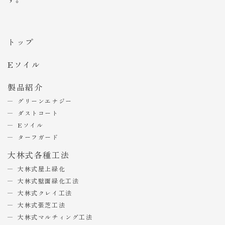
トップ
Eソイル
製品紹介
グリーンエナジー
ダストコート
Eソイル
ターフガード
大林式各種工法
大林式屋上緑化
大林式壁面緑化工法
大林式クレイ工法
大林式張芝工法
大林式マルチィング工法