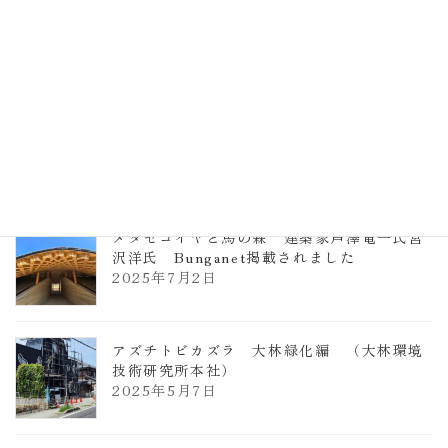
TCCメタセコイアと馬の森 芦澤竜一
2026年1月13日
ヴォーリズ学園ののはなこども園
2025年7月9日
メタセコイヤと馬の森 建築家芦澤竜一氏宮
沢洋氏 Bunganet掲載されました
2025年7月2日
アズチトビカズラ 大林緑化編 （大林環境
技術研究所本社）
2025年5月7日